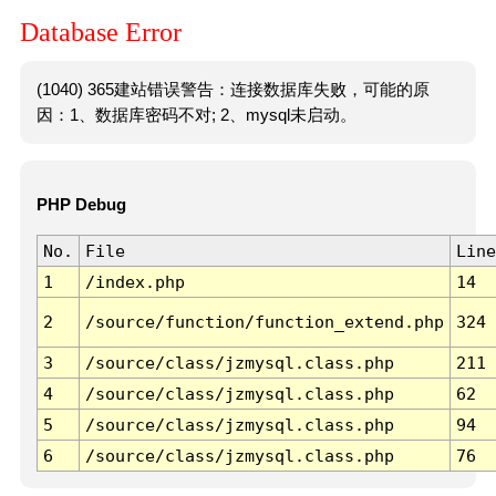
Database Error
(1040) 365建站错误警告：连接数据库失败，可能的原
因：1、数据库密码不对; 2、mysql未启动。
PHP Debug
No.
File
Line
1
/index.php
14
2
/source/function/function_extend.php
324
3
/source/class/jzmysql.class.php
211
4
/source/class/jzmysql.class.php
62
5
/source/class/jzmysql.class.php
94
6
/source/class/jzmysql.class.php
76