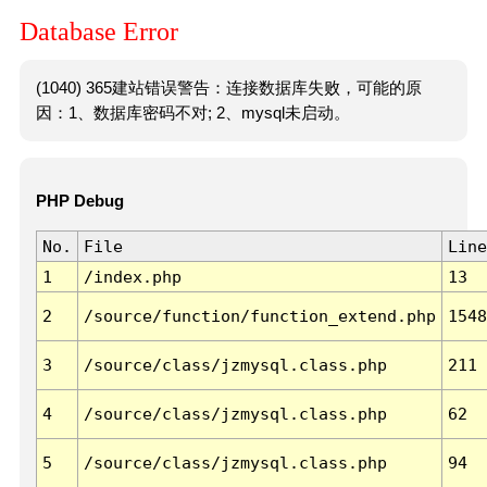
Database Error
(1040) 365建站错误警告：连接数据库失败，可能的原
因：1、数据库密码不对; 2、mysql未启动。
PHP Debug
No.
File
Line
1
/index.php
13
2
/source/function/function_extend.php
1548
3
/source/class/jzmysql.class.php
211
4
/source/class/jzmysql.class.php
62
5
/source/class/jzmysql.class.php
94