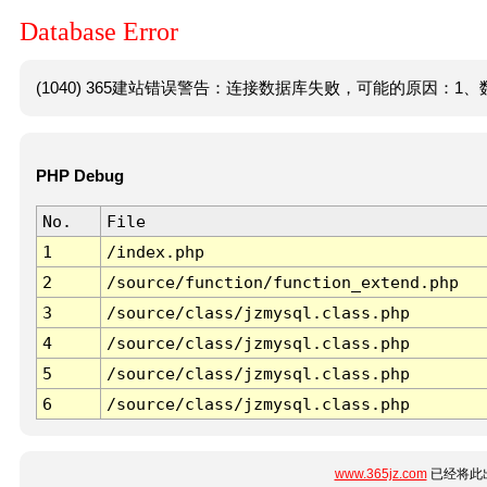
Database Error
(1040) 365建站错误警告：连接数据库失败，可能的原因：1、数
PHP Debug
No.
File
1
/index.php
2
/source/function/function_extend.php
3
/source/class/jzmysql.class.php
4
/source/class/jzmysql.class.php
5
/source/class/jzmysql.class.php
6
/source/class/jzmysql.class.php
www.365jz.com
已经将此