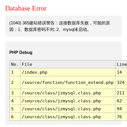
Database Error
(1040) 365建站错误警告：连接数据库失败，可能的原
因：1、数据库密码不对; 2、mysql未启动。
PHP Debug
No.
File
Line
1
/index.php
14
2
/source/function/function_extend.php
324
3
/source/class/jzmysql.class.php
211
4
/source/class/jzmysql.class.php
62
5
/source/class/jzmysql.class.php
94
6
/source/class/jzmysql.class.php
76