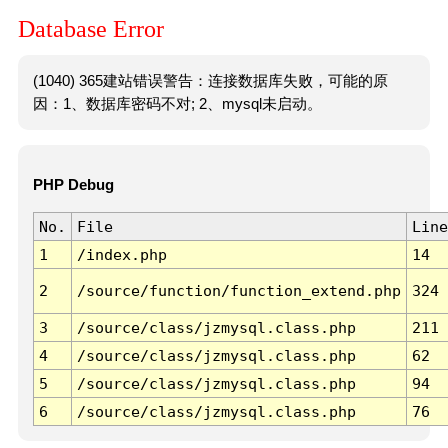
Database Error
(1040) 365建站错误警告：连接数据库失败，可能的原
因：1、数据库密码不对; 2、mysql未启动。
PHP Debug
No.
File
Line
1
/index.php
14
2
/source/function/function_extend.php
324
3
/source/class/jzmysql.class.php
211
4
/source/class/jzmysql.class.php
62
5
/source/class/jzmysql.class.php
94
6
/source/class/jzmysql.class.php
76