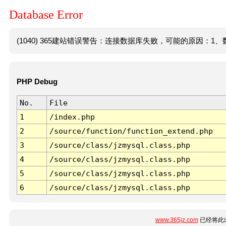
Database Error
(1040) 365建站错误警告：连接数据库失败，可能的原因：1、数
PHP Debug
No.
File
1
/index.php
2
/source/function/function_extend.php
3
/source/class/jzmysql.class.php
4
/source/class/jzmysql.class.php
5
/source/class/jzmysql.class.php
6
/source/class/jzmysql.class.php
www.365jz.com
已经将此