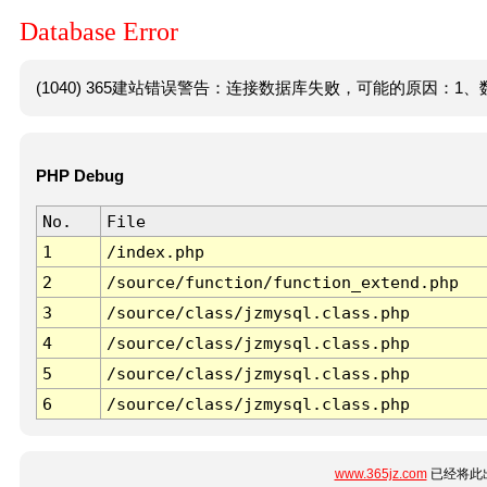
Database Error
(1040) 365建站错误警告：连接数据库失败，可能的原因：1、数
PHP Debug
No.
File
1
/index.php
2
/source/function/function_extend.php
3
/source/class/jzmysql.class.php
4
/source/class/jzmysql.class.php
5
/source/class/jzmysql.class.php
6
/source/class/jzmysql.class.php
www.365jz.com
已经将此