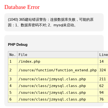
Database Error
(1040) 365建站错误警告：连接数据库失败，可能的原
因：1、数据库密码不对; 2、mysql未启动。
PHP Debug
No.
File
Line
1
/index.php
14
2
/source/function/function_extend.php
324
3
/source/class/jzmysql.class.php
211
4
/source/class/jzmysql.class.php
62
5
/source/class/jzmysql.class.php
94
6
/source/class/jzmysql.class.php
76