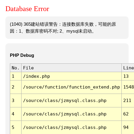
Database Error
(1040) 365建站错误警告：连接数据库失败，可能的原
因：1、数据库密码不对; 2、mysql未启动。
PHP Debug
No.
File
Line
1
/index.php
13
2
/source/function/function_extend.php
1548
3
/source/class/jzmysql.class.php
211
4
/source/class/jzmysql.class.php
62
5
/source/class/jzmysql.class.php
94