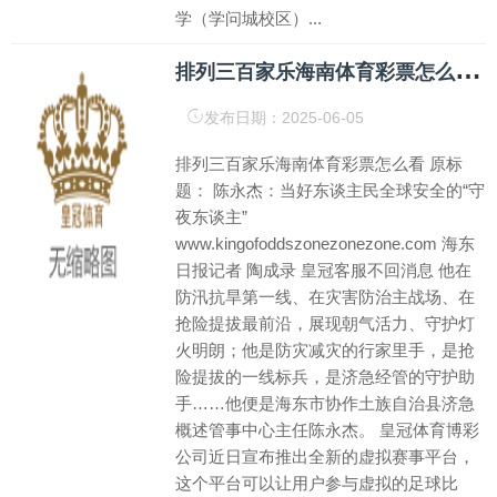
学（学问城校区）...
排
列三百家乐海南体育彩票怎么看_陈永杰：当好东谈主民全球安全的“守夜东谈主”
发布日期：2025-06-05
排列三百家乐海南体育彩票怎么看 原标
题： 陈永杰：当好东谈主民全球安全的“守
夜东谈主”
www.kingofoddszonezonezone.com 海东
日报记者 陶成录 皇冠客服不回消息 他在
防汛抗旱第一线、在灾害防治主战场、在
抢险提拔最前沿，展现朝气活力、守护灯
火明朗；他是防灾减灾的行家里手，是抢
险提拔的一线标兵，是济急经管的守护助
手……他便是海东市协作土族自治县济急
概述管事中心主任陈永杰。 皇冠体育博彩
公司近日宣布推出全新的虚拟赛事平台，
这个平台可以让用户参与虚拟的足球比