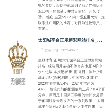
鸣的专访，采访中他谈到了插足广州队亚
冠10周年的感受，并对目前的广州队传
话。 秘密 皇冠hg86a 问：慑服重大你一定
联系注广州队的比赛，对目前这批球员，
有老...
太
阳城平台正规博彩网站排名_经济回升基础不休夯实 复旧A股中永久进取
发布日期：2025-06-11
皇冠体育(正网)太阳城平台正规博彩网站
排名_ 经济回升基础不休夯实 复旧A股中
永久进取 本报记者 田 鹏 近日，国外货币
基金组织(IMF)测度，中国实质GDP在
2023年将增长5.4%，2024年增速为
4.6%，相较此前的预测值均上调了0.4个百
分点。原因是中国第三季度的增长发扬强
于预期以及最近发布的一系列政策。 太阳
城平台皇冠a盘水位是多少 本年以来，我