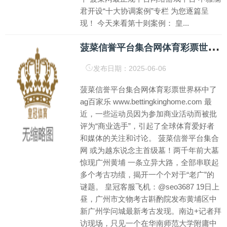
君开设“十大协调案例”专栏 为您逐篇呈
现！ 今天来看第十则案例： 皇...
菠
菜信誉平台集合网体育彩票世界杯中了_或为越东说念主首级墓！两千年前大墓惊现广州黄埔
发布日期：2025-06-06
菠菜信誉平台集合网体育彩票世界杯中了
ag百家乐 www.bettingkinghome.com 最
近，一些运动员因为参加商业活动而被批
评为“商业选手”，引起了全球体育爱好者
和媒体的关注和讨论。 菠菜信誉平台集合
网 或为越东说念主首级墓！两千年前大墓
惊现广州黄埔 一条立异大路，全部串联起
多个考古功绩，揭开一个个对于“老广”的
谜题。 皇冠客服飞机：@seo3687 19日上
昼，广州市文物考古斟酌院发布黄埔区中
新广州学问城最新考古发现。南边+记者拜
访现场，只见一个在华南师范大学附庸中