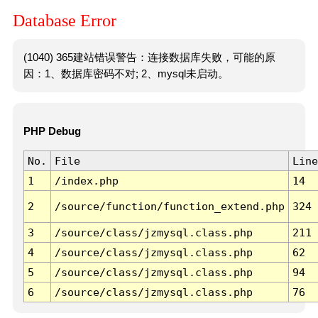
Database Error
(1040) 365建站错误警告：连接数据库失败，可能的原
因：1、数据库密码不对; 2、mysql未启动。
PHP Debug
No.
File
Line
1
/index.php
14
2
/source/function/function_extend.php
324
3
/source/class/jzmysql.class.php
211
4
/source/class/jzmysql.class.php
62
5
/source/class/jzmysql.class.php
94
6
/source/class/jzmysql.class.php
76