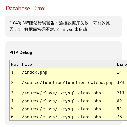
Database Error
(1040) 365建站错误警告：连接数据库失败，可能的原
因：1、数据库密码不对; 2、mysql未启动。
PHP Debug
No.
File
Line
1
/index.php
14
2
/source/function/function_extend.php
324
3
/source/class/jzmysql.class.php
211
4
/source/class/jzmysql.class.php
62
5
/source/class/jzmysql.class.php
94
6
/source/class/jzmysql.class.php
76