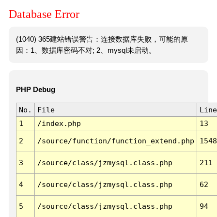
Database Error
(1040) 365建站错误警告：连接数据库失败，可能的原
因：1、数据库密码不对; 2、mysql未启动。
PHP Debug
No.
File
Line
1
/index.php
13
2
/source/function/function_extend.php
1548
3
/source/class/jzmysql.class.php
211
4
/source/class/jzmysql.class.php
62
5
/source/class/jzmysql.class.php
94