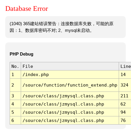
Database Error
(1040) 365建站错误警告：连接数据库失败，可能的原
因：1、数据库密码不对; 2、mysql未启动。
PHP Debug
No.
File
Line
1
/index.php
14
2
/source/function/function_extend.php
324
3
/source/class/jzmysql.class.php
211
4
/source/class/jzmysql.class.php
62
5
/source/class/jzmysql.class.php
94
6
/source/class/jzmysql.class.php
76