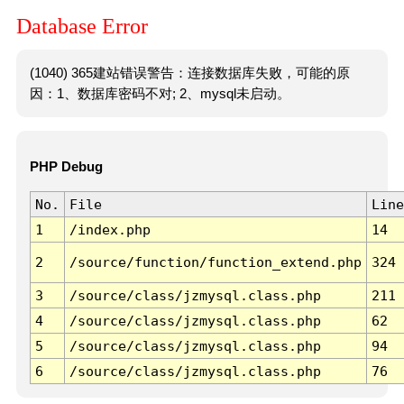
Database Error
(1040) 365建站错误警告：连接数据库失败，可能的原
因：1、数据库密码不对; 2、mysql未启动。
PHP Debug
No.
File
Line
1
/index.php
14
2
/source/function/function_extend.php
324
3
/source/class/jzmysql.class.php
211
4
/source/class/jzmysql.class.php
62
5
/source/class/jzmysql.class.php
94
6
/source/class/jzmysql.class.php
76