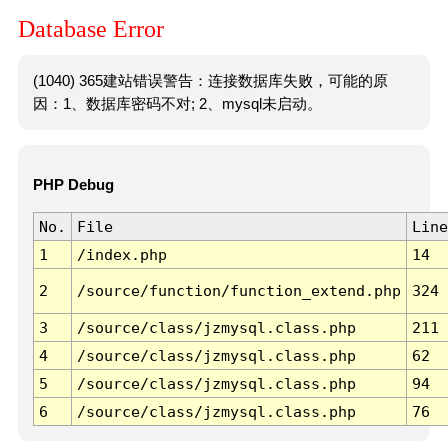
Database Error
(1040) 365建站错误警告：连接数据库失败，可能的原
因：1、数据库密码不对; 2、mysql未启动。
PHP Debug
No.
File
Line
1
/index.php
14
2
/source/function/function_extend.php
324
3
/source/class/jzmysql.class.php
211
4
/source/class/jzmysql.class.php
62
5
/source/class/jzmysql.class.php
94
6
/source/class/jzmysql.class.php
76