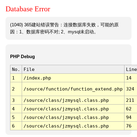
Database Error
(1040) 365建站错误警告：连接数据库失败，可能的原
因：1、数据库密码不对; 2、mysql未启动。
PHP Debug
No.
File
Line
1
/index.php
14
2
/source/function/function_extend.php
324
3
/source/class/jzmysql.class.php
211
4
/source/class/jzmysql.class.php
62
5
/source/class/jzmysql.class.php
94
6
/source/class/jzmysql.class.php
76