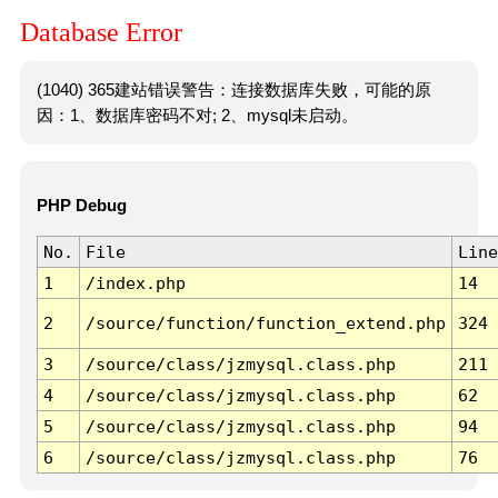
Database Error
(1040) 365建站错误警告：连接数据库失败，可能的原
因：1、数据库密码不对; 2、mysql未启动。
PHP Debug
No.
File
Line
1
/index.php
14
2
/source/function/function_extend.php
324
3
/source/class/jzmysql.class.php
211
4
/source/class/jzmysql.class.php
62
5
/source/class/jzmysql.class.php
94
6
/source/class/jzmysql.class.php
76