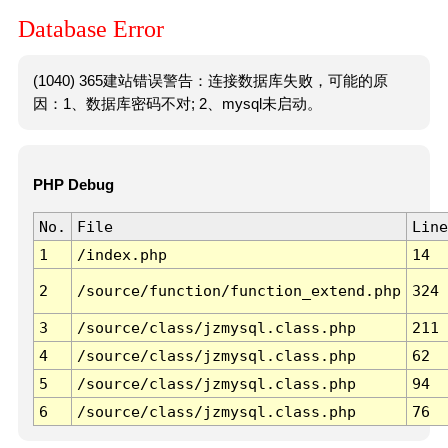
Database Error
(1040) 365建站错误警告：连接数据库失败，可能的原
因：1、数据库密码不对; 2、mysql未启动。
PHP Debug
No.
File
Line
1
/index.php
14
2
/source/function/function_extend.php
324
3
/source/class/jzmysql.class.php
211
4
/source/class/jzmysql.class.php
62
5
/source/class/jzmysql.class.php
94
6
/source/class/jzmysql.class.php
76