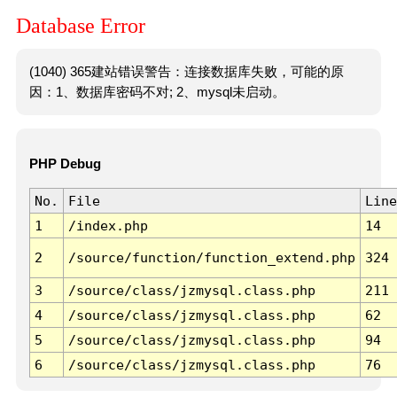
Database Error
(1040) 365建站错误警告：连接数据库失败，可能的原
因：1、数据库密码不对; 2、mysql未启动。
PHP Debug
No.
File
Line
1
/index.php
14
2
/source/function/function_extend.php
324
3
/source/class/jzmysql.class.php
211
4
/source/class/jzmysql.class.php
62
5
/source/class/jzmysql.class.php
94
6
/source/class/jzmysql.class.php
76