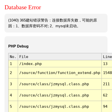
Database Error
(1040) 365建站错误警告：连接数据库失败，可能的原
因：1、数据库密码不对; 2、mysql未启动。
PHP Debug
No.
File
Line
1
/index.php
13
2
/source/function/function_extend.php
1548
3
/source/class/jzmysql.class.php
211
4
/source/class/jzmysql.class.php
62
5
/source/class/jzmysql.class.php
94