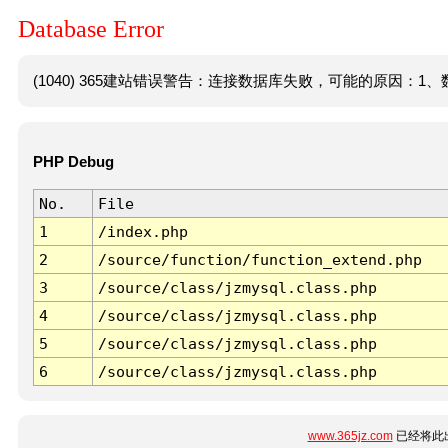
Database Error
(1040) 365建站错误警告：连接数据库失败，可能的原因：1、数
PHP Debug
No.
File
1
/index.php
2
/source/function/function_extend.php
3
/source/class/jzmysql.class.php
4
/source/class/jzmysql.class.php
5
/source/class/jzmysql.class.php
6
/source/class/jzmysql.class.php
www.365jz.com
已经将此