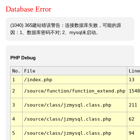
Database Error
(1040) 365建站错误警告：连接数据库失败，可能的原
因：1、数据库密码不对; 2、mysql未启动。
PHP Debug
No.
File
Line
1
/index.php
13
2
/source/function/function_extend.php
1548
3
/source/class/jzmysql.class.php
211
4
/source/class/jzmysql.class.php
62
5
/source/class/jzmysql.class.php
94